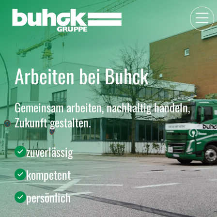
Arbeiten bei Buhck
Gemeinsam arbeiten, nachhaltig handeln,
Zukunft gestalten.
zuverlässig
kompetent
persönlich