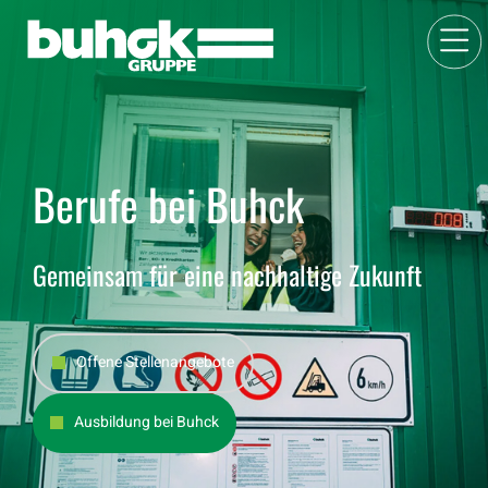
Berufe bei Buhck
Gemeinsam für eine nachhaltige Zukunft
Offene Stellenangebote
Ausbildung bei Buhck